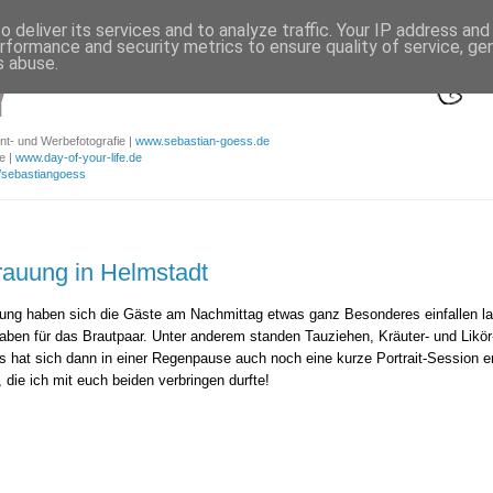
 deliver its services and to analyze traffic. Your IP address an
rformance and security metrics to ensure quality of service, g
s abuse.
nt- und Werbefotografie |
www.sebastian-goess.de
e |
www.day-of-your-life.de
/sebastiangoess
rauung in Helmstadt
uung haben sich die Gäste am Nachmittag etwas ganz Besonderes einfallen l
aben für das Brautpaar. Unter anderem standen Tauziehen, Kräuter- und Lik
s hat sich dann in einer Regenpause auch noch eine kurze Portrait-Session e
 die ich mit euch beiden verbringen durfte!