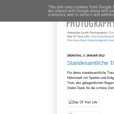
This site uses cookies from Google to
are shared with Google along with pe
statistics, and to detect and addres
Sebastian Goeß Photography
| Eve
Day Of Your Life
| Hochzeitsfotografi
Würzburg
https://www.instagram.com
DIENSTAG, 3. JANUAR 2012
Standesamtliche T
Für diese standesamtliche Tra
Helmstadt mit Spielen und Aufg
Trotz des gelegentlichen Regen
Vielen Dank für die schöne Zeit,