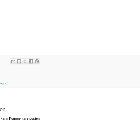
tograf
hen
gs kann Kommentare posten.