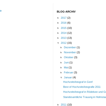
ie
BLOG-ARCHIV
►
2017
(2)
►
2016
(6)
►
2015
(10)
►
2014
(12)
►
2013
(13)
▼
2012
(15)
►
Dezember
(1)
►
November
(2)
►
Oktober
(3)
►
Juni
(1)
►
Mai
(1)
►
Februar
(3)
▼
Januar
(4)
Hochzeitsfotograf in Genf
Best-of Hochzeitsfotografie 2011
Hochzeitsfotograf in Rödelsee und 
Standesamtliche Trauung in Helmsta
►
2011
(10)