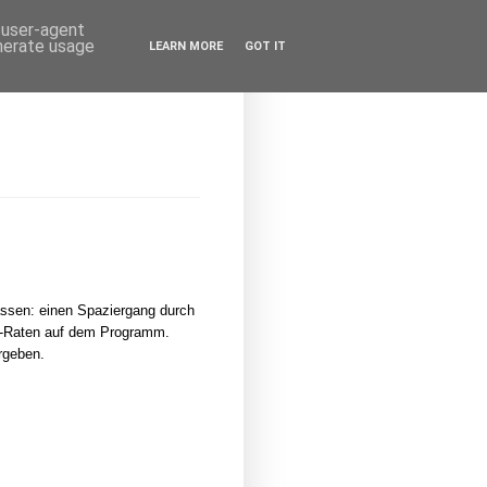
d user-agent
enerate usage
LEARN MORE
GOT IT
assen: einen Spaziergang durch
ör-Raten auf dem Programm.
rgeben.